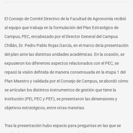
de
Agronomía
conoció
El Consejo de Comité Directivo de la Facultad de Agronomía recibió
los
al equipo que trabaja en la formulación del Plan Estratégico de
alcances
del
Campus, PEC, encabezado por el Director General del Campus
PEC
Chillán, Dr. Pedro Pablo Rojas García, en el marco de
la presentación
del plan ante las distintas unidades académicas. En la ocasión, se
expusieron los diferentes aspectos relacionados con el PEC, se
repasó la visión definida de manera consensuada
en la etapa 1 del
Plan Maestro y validada por el Consejo de Campus
,
se
abordó
cómo
se articulan los distintos instrumentos de gestión que tiene la
institución (PEI, PEC y PEF), se presentaron las dimensiones y
objetivos estratégicos, entre otras materias.
Tras la presentación hubo espacio para preguntas en las que se