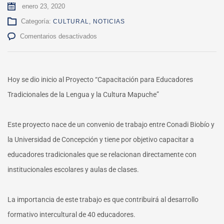
enero 23, 2020
Categoría:
CULTURAL
,
NOTICIAS
en
Comentarios desactivados
Capacitación
para
Educadores
Tradicionales
Hoy se dio inicio al Proyecto “Capacitación para Educadores
de
Tradicionales de la Lengua y la Cultura Mapuche”
la
Lengua
y
Este proyecto nace de un convenio de trabajo entre Conadi Biobío y
la
Cultura
la Universidad de Concepción y tiene por objetivo capacitar a
Mapuche
educadores tradicionales que se relacionan directamente con
institucionales escolares y aulas de clases.
La importancia de este trabajo es que contribuirá al desarrollo
formativo intercultural de 40 educadores.