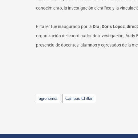
conocimiento, la investigación científica y la vinculac
El taller fue inaugurado por la
Dra. Doris López
,
direc
organización del coordinador de investigación, Andy B
presencia de docentes, alumnos y egresados de la me
Tags
agronomia
Campus Chillán