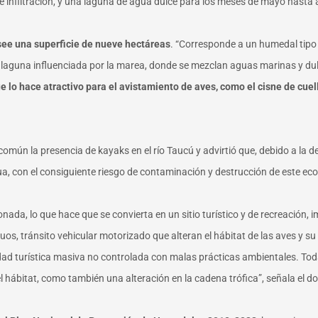
 infiltración, y una laguna de agua dulce para los meses de mayo hasta a
osee una superficie de nueve hectáreas
. “Corresponde a un humedal tipo 
aguna influenciada por la marea, donde se mezclan aguas marinas y dul
lo hace atractivo para el avistamiento de aves, como el cisne de cuello
común la presencia de kayaks en el río Taucú y advirtió que, debido a la
, con el consiguiente riesgo de contaminación y destrucción de este ec
da, lo que hace que se convierta en un sitio turístico y de recreación, i
uos, tránsito vehicular motorizado que alteran el hábitat de las aves y 
ividad turística masiva no controlada con malas prácticas ambientales. Tod
hábitat, como también una alteración en la cadena trófica”, señala el 