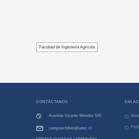
Tags
Facultad de Ingeniería Agrícola
CONTÁCTANOS
ENLAC
Alu
Avenida Vicente Méndez 595
Por
campuschillan@udec.cl