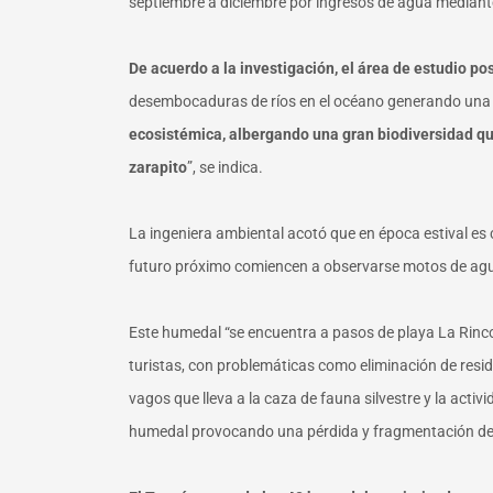
septiembre a diciembre por ingresos de agua mediante
De acuerdo a la investigación, el área de estudio p
desembocaduras de ríos en el océano generando una l
ecosistémica, albergando una gran biodiversidad que 
zarapito
”, se indica.
La ingeniera ambiental acotó que en época estival es 
futuro próximo comiencen a observarse motos de agua
Este humedal “se encuentra a pasos de playa La Rincona
turistas, con problemáticas como eliminación de resid
vagos que lleva a la caza de fauna silvestre y la act
humedal provocando una pérdida y fragmentación del 