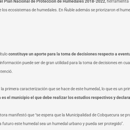
n el Plan Nacional de Protección de Humedales 2018-2022
, herramienta
e los ecosistemas de humedales. En Ñuble además se priorizaron el humeda
ítulo
constituye un aporte para la toma de decisiones respecto a even
información puede ser de gran utilidad para la toma de decisiones en cuan
ntenció.
de la primera caracterización que se hace de este humedal, lo que es un 
 es el municipio el que debe realizar los estudios respectivos y decl
autora manifestó que “se espera que la Municipalidad de Cobquecura se pro
 a futuro este humedal sea un humedal urbano y pueda ser protegido”.