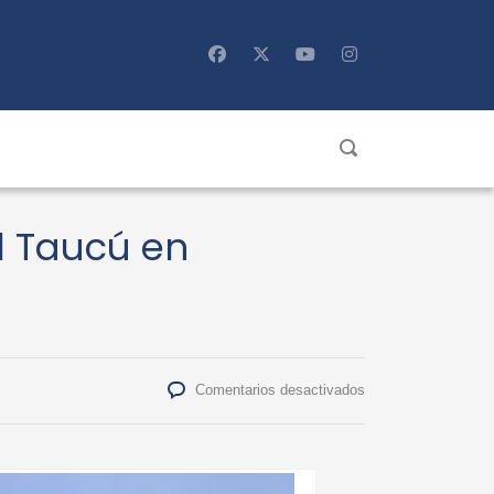
l Taucú en
en
Comentarios desactivados
Realizan
primera
caracterización
del