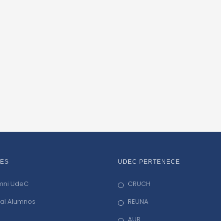
ES
UDEC PERTENECE
mni UdeC
CRUCH
tal Alumnos
REUNA
AUR