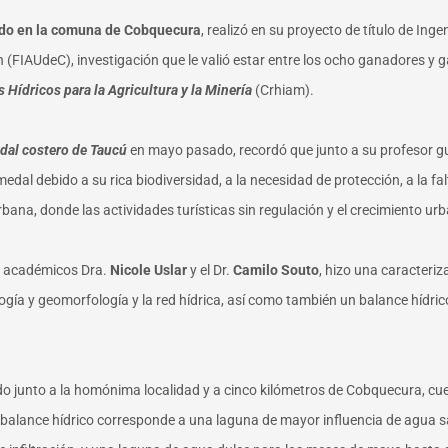
do en la comuna de Cobquecura
, realizó en su proyecto de título de Ing
n (FIAUdeC), investigación que le valió estar entre los ocho ganadores y
Hídricos para la Agricultura y la Minería
(Crhiam).
edal costero de Taucú
en mayo pasado, recordó que junto a su profesor gu
edal debido a su rica biodiversidad, a la necesidad de protección, a la f
bana, donde las actividades turísticas sin regulación y el crecimiento ur
os académicos Dra.
Nicole Uslar
y el Dr.
Camilo Souto
, hizo una caracteri
gía y geomorfología y la red hídrica, así como también un balance hídric
ado junto a la homónima localidad y a cinco kilómetros de Cobquecura, cu
 balance hídrico corresponde a una laguna de mayor influencia de agua sa