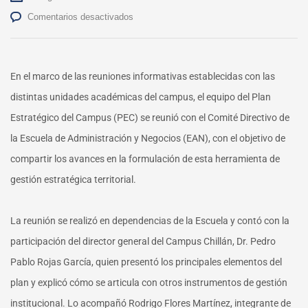
en
Comentarios desactivados
EAN
profundiza
en
los
En el marco de las reuniones informativas establecidas con las
objetivos
distintas unidades académicas del campus, el equipo del Plan
y
proyección
Estratégico del Campus (PEC) se reunió con el Comité Directivo de
del
la Escuela de Administración y Negocios (EAN), con el objetivo de
Plan
Estratégico
compartir los avances en la formulación de esta herramienta de
del
gestión estratégica territorial.
Campus
La reunión se realizó en dependencias de la Escuela y contó con la
participación del director general del Campus Chillán, Dr. Pedro
Pablo Rojas García, quien presentó los principales elementos del
plan y explicó cómo se articula con otros instrumentos de gestión
institucional. Lo acompañó Rodrigo Flores Martínez,
integrante de