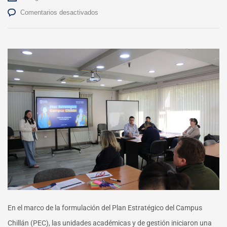
en
Comentarios desactivados
Campus
Chillán
avanza
en
la
construcción
del
portafolio
de
iniciativas
estratégicas
del
PEC
En el marco de la formulación del Plan Estratégico del Campus
Chillán (PEC), las unidades académicas y de gestión iniciaron una