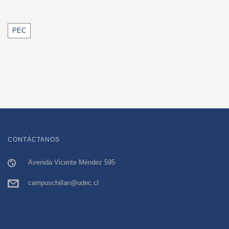
Tags
PEC
CONTÁCTANOS
Avenida Vicente Méndez 595
campuschillan@udec.cl