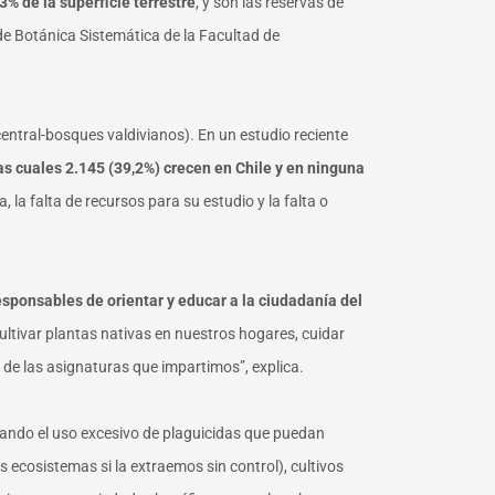
3% de la superficie terrestre
, y son las reservas de
 de Botánica Sistemática de la Facultad de
central-bosques valdivianos). En un estudio reciente
as cuales 2.145 (39,2%) crecen en Chile y en ninguna
 la falta de recursos para su estudio y la falta o
ponsables de orientar y educar a la ciudadanía del
ultivar plantas nativas en nuestros hogares, cuidar
e las asignaturas que impartimos”, explica.
itando el uso excesivo de plaguicidas que puedan
 ecosistemas si la extraemos sin control), cultivos