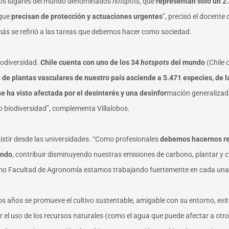
ocos lugares del mundo denominados
hotspots
, que
representan solo un 2.
que
precisan de protección y actuaciones urgentes
”, precisó el docente
más se refirió a las tareas que debemos hacer como sociedad.
iodiversidad.
Chile cuenta con uno de los 34
hotspots
del mundo
(Chile 
 de plantas vasculares de nuestro país asciende a 5.471 especies, de l
e ha visto afectada por el desinterés y una desinfor
mación generalizada,
o biodiversidad”, complementa Villalobos.
xistir desde las universidades. “Como profesionales
debemos hacernos res
undo
, contribuir disminuyendo nuestras emisiones de carbono, plantar y c
mo Facultad de Agronomía estamos trabajando fuertemente en cada una d
timos años se promueve el cultivo sustentable, amigable con su entorno, ev
 el uso de los recursos naturales (como el agua que puede afectar a otros