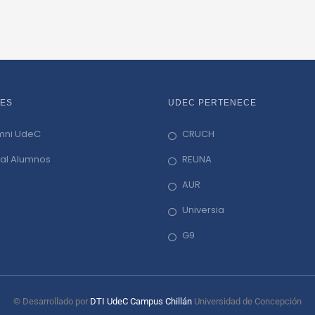
ES
UDEC PERTENECE
mni UdeC
CRUCH
tal Alumnos
REUNA
AUR
Universia
G9
© Desarrollado por
DTI UdeC Campus Chillán
Universidad de Concepción