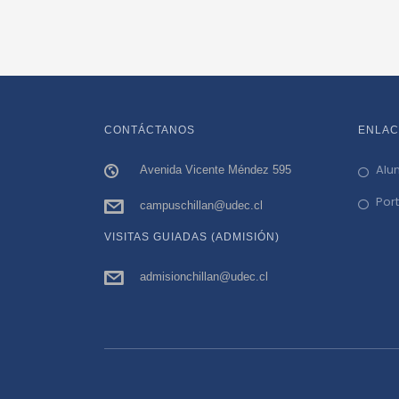
CONTÁCTANOS
ENLAC
Alu
Avenida Vicente Méndez 595
Por
campuschillan@udec.cl
VISITAS GUIADAS (ADMISIÓN)
admisionchillan@udec.cl