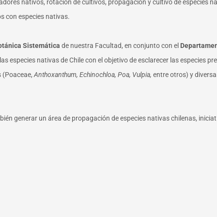
dores nativos, rotación de cultivos, propagación y cultivo de especies 
os con especies nativas.
otánica Sistemática
de nuestra Facultad, en conjunto con el
Departamen
as especies nativas de Chile con el objetivo de esclarecer las especies 
s (Poaceae,
Anthoxanthum, Echinochloa, Poa, Vulpia,
entre otros) y divers
ién generar un área de propagación de especies nativas chilenas, iniciat