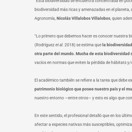
“Esta biodiversidad se encuentra concentrada en p
biodiversidad más ricas y amenazadas en el planeta, 
Agronomía,
Nicolás Villalobos Villalobos
, quien ade
“Lo primero que debemos hacer es conocer nuestra b
(Rodríguez
et al
. 2018) se estima que
la biodiversidad
otra parte del mundo. Mucha de esta biodiversidad s
vacíos en normas que eviten la pérdida de hábitats y/
El académico también se refiere a la tarea que debe e
patrimonio biológico que posee nuestro país y el m
nuestro entorno —entre otros— y esto es algo que co
En este sentido, el profesional detalló que en los úl
afectar a especies nativas más susceptibles, optimizar