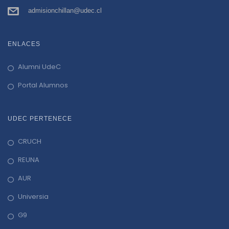
admisionchillan@udec.cl
ENLACES
Alumni UdeC
Portal Alumnos
UDEC PERTENECE
CRUCH
REUNA
AUR
Universia
G9